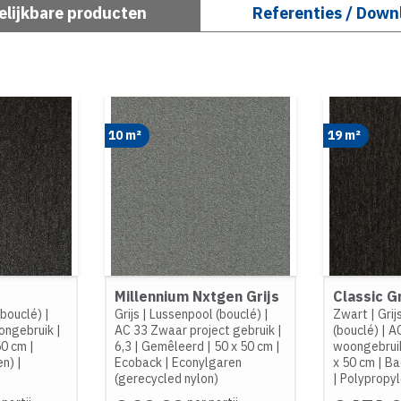
elijkbare producten
Referenties / Down
10 m²
19 m²
Millennium Nxtgen Grijs
Classic G
(bouclé)
|
Grijs
|
Lussenpool (bouclé)
|
Zwart
|
Grij
ongebruik
|
AC 33 Zwaar project gebruik
|
(bouclé)
|
A
50 cm
|
6,3
|
Gemêleerd
|
50 x 50 cm
|
woongebrui
en)
|
Ecoback
|
Econylgaren
x 50 cm
|
Ba
(gerecycled nylon)
|
Polypropy