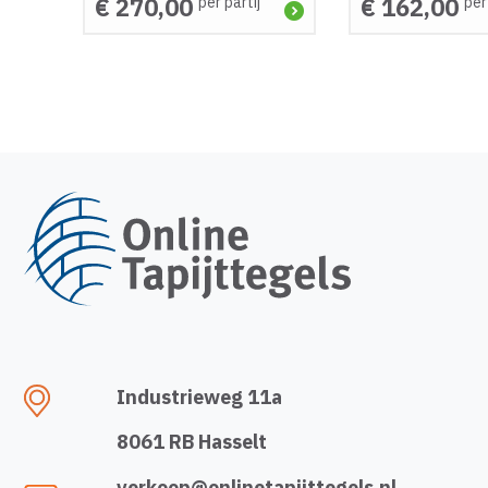
€ 270,00
€ 162,00
per partij
per
Industrieweg 11a
8061 RB Hasselt
verkoop@onlinetapijttegels.nl