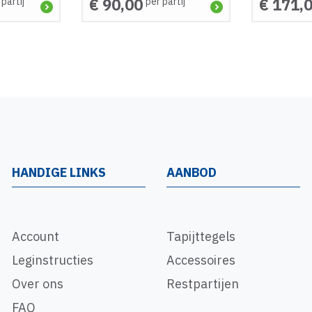
€ 90,00
€ 171,
 partij
per partij
HANDIGE LINKS
AANBOD
Account
Tapijttegels
Leginstructies
Accessoires
Over ons
Restpartijen
FAQ