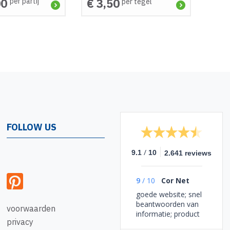
00
€ 3,50
per partij
per tegel
FOLLOW US
/
9.1
10
2.641 reviews
9
/
10
Cor Net
goede website; snel
beantwoorden van
voorwaarden
informatie; product
privacy
goed alsmede de