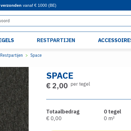
s verzonden
vanaf € 1000 (BE)
EGELS
RESTPARTIJEN
ACCESSOIRE
Restpartijen
Space
SPACE
€ 2,00
per tegel
Totaalbedrag
0
tegel
€ 0,00
0
m²