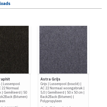
loads
raphit
Astra Grijs
s
|
Lussenpool
Grijs
|
Lussenpool (bouclé)
|
C 22 Normaal
AC 22 Normaal woongebruik
|
k
|
Gemêleerd
|
50
5,0
|
Gemêleerd
|
50 x 50 cm
|
ck2Back (Bitumen)
Back2Back (Bitumen)
|
leen
Polypropyleen