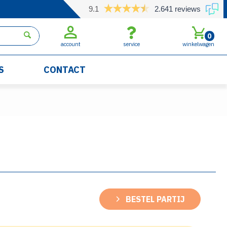
9.1
2.641 reviews
0
account
service
winkelwagen
S
CONTACT
BESTEL PARTIJ