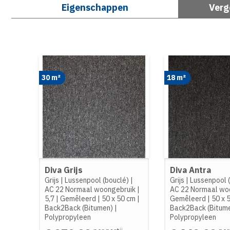
Eigenschappen
Verg
30 m²
18 m²
Diva Grijs
Diva Antra
Grijs
|
Lussenpool (bouclé)
|
Grijs
|
Lussenpool 
AC 22 Normaal woongebruik
|
AC 22 Normaal wo
5,7
|
Gemêleerd
|
50 x 50 cm
|
Gemêleerd
|
50 x 
Back2Back (Bitumen)
|
Back2Back (Bitum
Polypropyleen
Polypropyleen