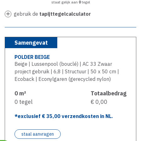
staat gelijk aan
0
tegel
gebruik de
tapijttegelcalculator
Samengevat
POLDER BEIGE
Beige | Lussenpool (bouclé) | AC 33 Zwaar
project gebruik | 6,8 | Structuur | 50 x 50 cm |
Ecoback | Econylgaren (gerecycled nylon)
0
m²
Totaalbedrag
0
tegel
€ 0,00
*exclusief €
35,00
verzendkosten in NL.
staal aanvragen