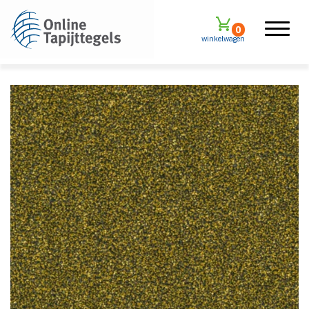
0
winkelwagen