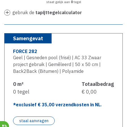
staat gelijk aan
0
tegel
gebruik de
tapijttegelcalculator
Samengevat
FORCE 282
Geel | Gesneden pool (frisé) | AC 33 Zwaar
project gebruik | Gemêleerd | 50 x 50 cm |
Back2Back (Bitumen) | Polyamide
0
m²
Totaalbedrag
0
tegel
€ 0,00
*exclusief €
35,00
verzendkosten in NL.
staal aanvragen