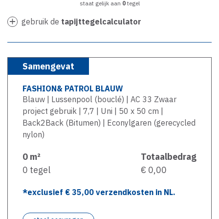
staat gelijk aan
0
tegel
gebruik de
tapijttegelcalculator
Samengevat
FASHION& PATROL BLAUW
Blauw | Lussenpool (bouclé) | AC 33 Zwaar
project gebruik | 7,7 | Uni | 50 x 50 cm |
Back2Back (Bitumen) | Econylgaren (gerecycled
nylon)
0
m²
Totaalbedrag
0
tegel
€ 0,00
*exclusief €
35,00
verzendkosten in NL.