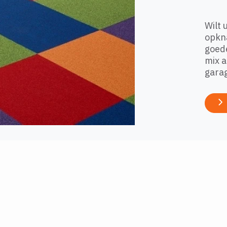
Wilt 
opkna
goede
mix a
garag