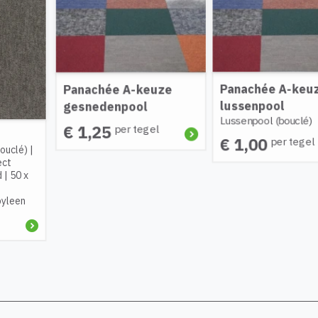
A-keuze
Panachée A-keuze
ool
lussenpool
Lussenpool (bouclé)
r tegel
Amalfi Beig
€ 1,00
per tegel
Beige
|
Gesned
(frisé)
|
AC 23 
woongebruik
|
Gemêleerd
|
5
Back2Back (Bi
Polypropyleen
€ 4,75
per