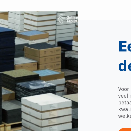
E
d
Voor 
veel 
betaa
kwali
welke