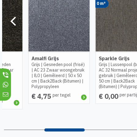
0 m²
Panachée 
gesnedenp
€ 1,25
pe
js
Sparkle Grijs
den pool (frisé)
Grijs
|
Lussenpool (bouclé)
|
ar woongebruik
AC 32 Normaal project
leerd
|
50 x 50
gebruik
|
Gemêleerd
|
50 x
ack (Bitumen)
|
50 cm
|
Back2Back
en
(Bitumen)
|
Polypropyleen
€ 0,00
per partij
er tegel