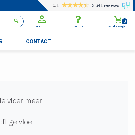
9.1
2.641 reviews
0
account
service
winkelwagen
S
CONTACT
le vloer meer
ffige vloer