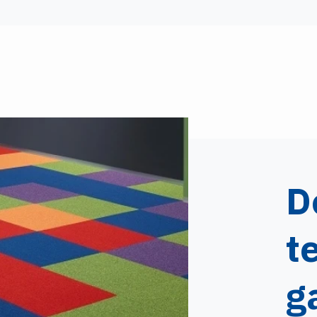
D
t
g