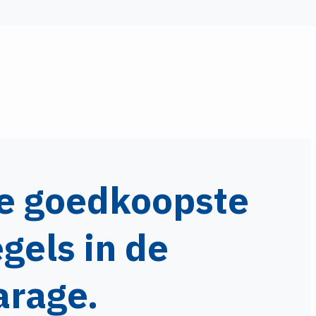
e goedkoopste
egels in de
arage.