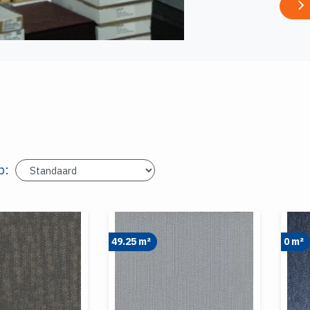
p:
49.25 m²
0 m²