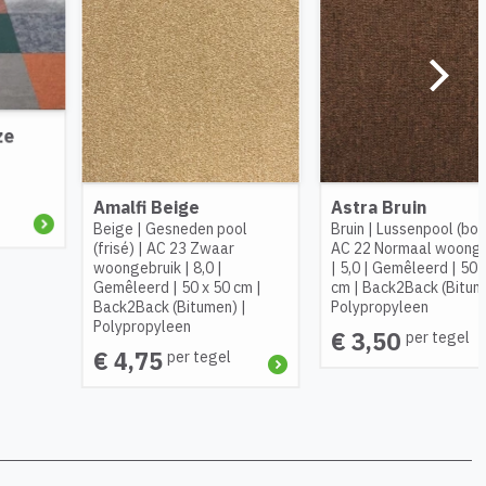
e
Astra Bruin
Astra Grijs
en pool
Bruin
|
Lussenpool (bouclé)
|
Grijs
|
Lussenpoo
Zwaar
AC 22 Normaal woongebruik
AC 22 Normaal 
8,0
|
|
5,0
|
Gemêleerd
|
50 x 50
|
5,0
|
Gemêleer
0 x 50 cm
|
cm
|
Back2Back (Bitumen)
|
cm
|
Back2Back 
tumen)
|
Polypropyleen
Polypropyleen
€ 3,50
€ 3,50
per tegel
per t
 tegel