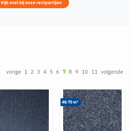
Kijk snel bij onze restpartijen
vorige
1
2
3
4
5
6
7
8
9
10
11
volgende
48.75 m²