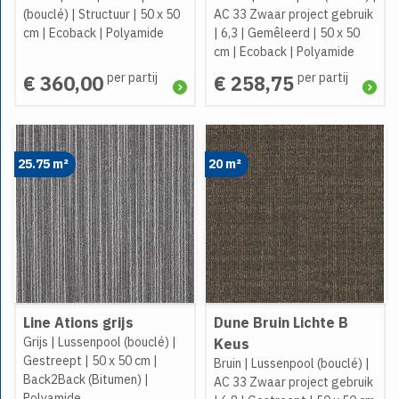
(bouclé)
|
Structuur
|
50 x 50
AC 33 Zwaar project gebruik
cm
|
Ecoback
|
Polyamide
|
6,3
|
Gemêleerd
|
50 x 50
cm
|
Ecoback
|
Polyamide
per partij
per partij
€ 360,00
€ 258,75
25.75 m²
20 m²
Line Ations grijs
Dune Bruin Lichte B
Grijs
|
Lussenpool (bouclé)
|
Keus
Gestreept
|
50 x 50 cm
|
Bruin
|
Lussenpool (bouclé)
|
Back2Back (Bitumen)
|
AC 33 Zwaar project gebruik
Polyamide