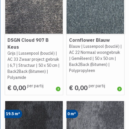
DSGN Cloud 907 B
Cornflower Blauw
Blauw
|
Lussenpool (bouclé)
|
Keus
AC 22 Normaal woongebruik
Grijs
|
Lussenpool (bouclé)
|
|
Gemêleerd
|
50 x 50 cm
|
AC 33 Zwaar project gebruik
Back2Back (Bitumen)
|
|
6,7
|
Structuur
|
50 x 50 cm
|
Polypropyleen
Back2Back (Bitumen)
|
Polyamide
per partij
per partij
€ 0,00
€ 0,00
19.5 m²
0 m²