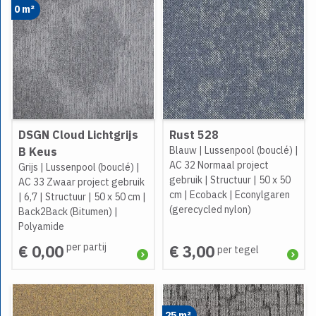
0 m²
DSGN Cloud Lichtgrijs
Rust 528
Blauw
|
Lussenpool (bouclé)
|
B Keus
AC 32 Normaal project
Grijs
|
Lussenpool (bouclé)
|
gebruik
|
Structuur
|
50 x 50
AC 33 Zwaar project gebruik
cm
|
Ecoback
|
Econylgaren
|
6,7
|
Structuur
|
50 x 50 cm
|
(gerecycled nylon)
Back2Back (Bitumen)
|
Polyamide
per partij
€ 0,00
€ 3,00
per tegel
25 m²