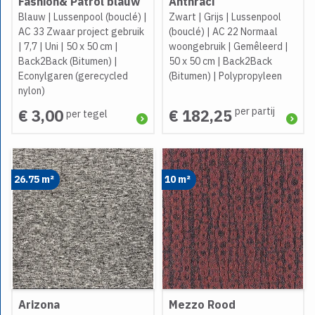
Fashion& Patrol blauw
Anthraci
Blauw
|
Lussenpool (bouclé)
|
Zwart
|
Grijs
|
Lussenpool
AC 33 Zwaar project gebruik
(bouclé)
|
AC 22 Normaal
|
7,7
|
Uni
|
50 x 50 cm
|
woongebruik
|
Gemêleerd
|
Back2Back (Bitumen)
|
50 x 50 cm
|
Back2Back
Econylgaren (gerecycled
(Bitumen)
|
Polypropyleen
nylon)
per partij
€ 3,00
€ 182,25
per tegel
26.75 m²
10 m²
Arizona
Mezzo Rood