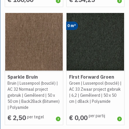
0 m²
Sparkle Bruin
First Forward Groen
Bruin
|
Lussenpool (bouclé)
|
Groen
|
Lussenpool (bouclé)
|
AC 32 Normaal project
AC 33 Zwaar project gebruik
gebruik
|
Gemêleerd
|
50 x
|
6,2
|
Gemêleerd
|
50 x 50
50 cm
|
Back2Back (Bitumen)
cm
|
dBack
|
Polyamide
|
Polyamide
per partij
€ 2,50
€ 0,00
per tegel