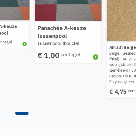
A-keuze
Panachée A-keuze
pool
lussenpool
r tegel
Lussenpool (bouclé)
Amalfi Beige
€ 1,00
Beige
|
Gesned
per tegel
(frisé)
|
AC 23 
woongebruik
|
Gemêleerd
|
50
Back2Back (Bit
Polypropyleen
€ 4,75
per 