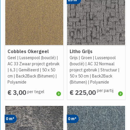
Cobbles Okergeel
Litho Grijs
Geel
|
Lussenpool (bouclé)
|
Grijs
|
Groen
|
Lussenpool
AC 33 Zwaar project gebruik
(bouclé)
|
AC 32 Normaal
|
6,3
|
Gemêleerd
|
50 x 50
project gebruik
|
Structuur
|
cm
|
Back2Back (Bitumen)
|
50 x 50 cm
|
Back2Back
Polyamide
(Bitumen)
|
Polyamide
per partij
€ 3,00
€ 225,00
per tegel
0 m²
0 m²