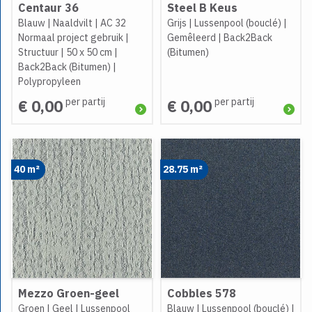
Centaur 36
Steel B Keus
Blauw
|
Naaldvilt
|
AC 32
Grijs
|
Lussenpool (bouclé)
|
Normaal project gebruik
|
Gemêleerd
|
Back2Back
Structuur
|
50 x 50 cm
|
(Bitumen)
Back2Back (Bitumen)
|
Polypropyleen
per partij
per partij
€ 0,00
€ 0,00
40 m²
28.75 m²
Mezzo Groen-geel
Cobbles 578
Groen
|
Geel
|
Lussenpool
Blauw
|
Lussenpool (bouclé)
|