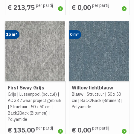
per partij
per partij
€ 213,75
€ 0,00
15 m²
0 m²
First Sway Grijs
Willow lichtblauw
Grijs
|
Lussenpool (bouclé)
|
Blauw
|
Structuur
|
50 x 50
AC 33 Zwaar project gebruik
cm
|
Back2Back (Bitumen)
|
|
Structuur
|
50 x 50 cm
|
Polyamide
Back2Back (Bitumen)
|
Polyamide
per partij
per partij
€ 135,00
€ 0,00