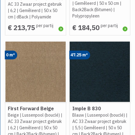
|
Gemêleerd
|
50 x 50 cm
|
AC 33 Zwaar project gebruik
Back2Back (Bitumen)
|
|
6,2
|
Gemêleerd
|
50 x 50
Polypropyleen
cm
|
dBack
|
Polyamide
per partij
per partij
€ 213,75
€ 184,50
0 m²
47.25 m²
First Forward Beige
Imple B 830
Beige
|
Lussenpool (bouclé)
|
Blauw
|
Lussenpool (bouclé)
|
AC 33 Zwaar project gebruik
AC 33 Zwaar project gebruik
|
6,2
|
Gemêleerd
|
50 x 50
|
5,5
|
Gemêleerd
|
50 x 50
cm
|
Back2Back (Bitumen)
|
cm
|
Back2Back (Bitumen)
|