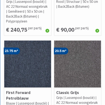
Grijs
|
Lussenpool (bouclé)
|
Rood
|
Structuur
|
50 x 50 cm
AC 22 Normaal woongebruik
|
Back2Back (Bitumen)
|
Gemêleerd
|
50 x 50 cm
|
Back2Back (Bitumen)
|
Polypropyleen
per partij
per partij
€ 240,75
€ 90,00
23.75 m²
20.5 m²
First Forward
Classic Grijs
Grijs
|
Lussenpool (bouclé)
|
Petrolblauw
AC 22 Normaal woongebruik
Blauw
|
Lussenpool (bouclé)
|