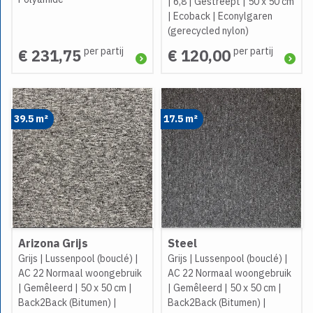
|
6,8
|
Gestreept
|
50 x 50 cm
|
Ecoback
|
Econylgaren
(gerecycled nylon)
per partij
per partij
€ 231,75
€ 120,00
39.5 m²
17.5 m²
Arizona Grijs
Steel
Grijs
|
Lussenpool (bouclé)
|
Grijs
|
Lussenpool (bouclé)
|
AC 22 Normaal woongebruik
AC 22 Normaal woongebruik
|
Gemêleerd
|
50 x 50 cm
|
|
Gemêleerd
|
50 x 50 cm
|
Back2Back (Bitumen)
|
Back2Back (Bitumen)
|