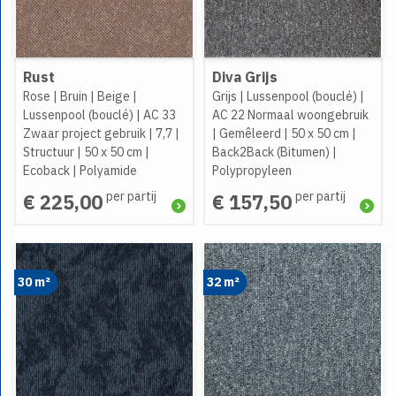
Rust
Diva Grijs
Rose
|
Bruin
|
Beige
|
Grijs
|
Lussenpool (bouclé)
|
Lussenpool (bouclé)
|
AC 33
AC 22 Normaal woongebruik
Zwaar project gebruik
|
7,7
|
|
Gemêleerd
|
50 x 50 cm
|
Structuur
|
50 x 50 cm
|
Back2Back (Bitumen)
|
Ecoback
|
Polyamide
Polypropyleen
per partij
per partij
€ 225,00
€ 157,50
30 m²
32 m²