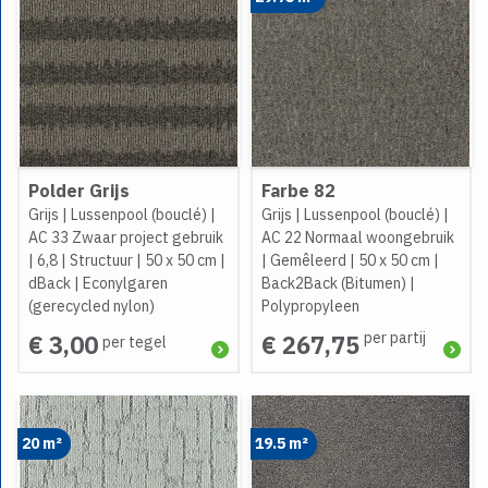
Polder Grijs
Farbe 82
Grijs
|
Lussenpool (bouclé)
|
Grijs
|
Lussenpool (bouclé)
|
AC 33 Zwaar project gebruik
AC 22 Normaal woongebruik
|
6,8
|
Structuur
|
50 x 50 cm
|
|
Gemêleerd
|
50 x 50 cm
|
dBack
|
Econylgaren
Back2Back (Bitumen)
|
(gerecycled nylon)
Polypropyleen
per partij
€ 3,00
€ 267,75
per tegel
20 m²
19.5 m²