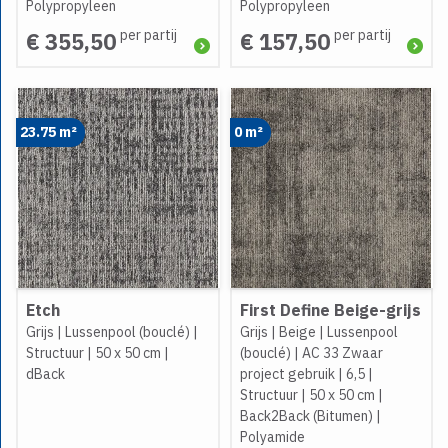
Polypropyleen
Polypropyleen
per partij
per partij
€ 355,50
€ 157,50
23.75 m²
0 m²
Etch
First Define Beige-grijs
Grijs
|
Lussenpool (bouclé)
|
Grijs
|
Beige
|
Lussenpool
Structuur
|
50 x 50 cm
|
(bouclé)
|
AC 33 Zwaar
dBack
project gebruik
|
6,5
|
Structuur
|
50 x 50 cm
|
Back2Back (Bitumen)
|
Polyamide