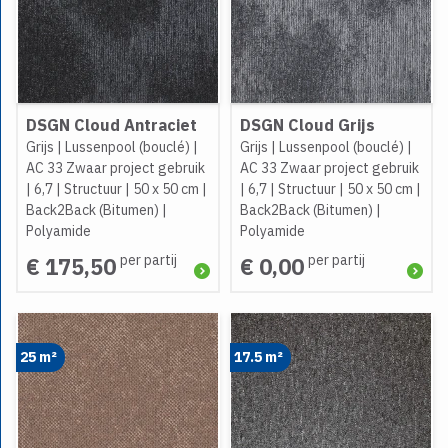
DSGN Cloud Antraciet
DSGN Cloud Grijs
Grijs
|
Lussenpool (bouclé)
|
Grijs
|
Lussenpool (bouclé)
|
AC 33 Zwaar project gebruik
AC 33 Zwaar project gebruik
|
6,7
|
Structuur
|
50 x 50 cm
|
|
6,7
|
Structuur
|
50 x 50 cm
|
Back2Back (Bitumen)
|
Back2Back (Bitumen)
|
Polyamide
Polyamide
per partij
per partij
€ 175,50
€ 0,00
25 m²
17.5 m²