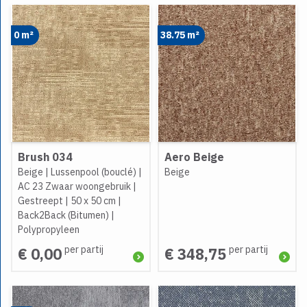
0 m²
38.75 m²
Brush 034
Aero Beige
Beige
|
Lussenpool (bouclé)
|
Beige
AC 23 Zwaar woongebruik
|
Gestreept
|
50 x 50 cm
|
Back2Back (Bitumen)
|
Polypropyleen
per partij
per partij
€ 0,00
€ 348,75