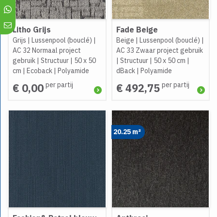
Litho Grijs
Fade Beige
Grijs
|
Lussenpool (bouclé)
|
Beige
|
Lussenpool (bouclé)
|
AC 32 Normaal project
AC 33 Zwaar project gebruik
gebruik
|
Structuur
|
50 x 50
|
Structuur
|
50 x 50 cm
|
cm
|
Ecoback
|
Polyamide
dBack
|
Polyamide
per partij
per partij
€ 0,00
€ 492,75
20.25 m²