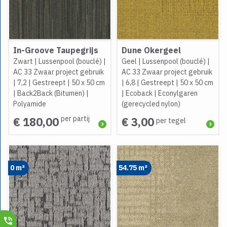
In-Groove Taupegrijs
Dune Okergeel
Zwart
|
Lussenpool (bouclé)
|
Geel
|
Lussenpool (bouclé)
|
AC 33 Zwaar project gebruik
AC 33 Zwaar project gebruik
|
7,2
|
Gestreept
|
50 x 50 cm
|
6,8
|
Gestreept
|
50 x 50 cm
|
Back2Back (Bitumen)
|
|
Ecoback
|
Econylgaren
Polyamide
(gerecycled nylon)
per partij
€ 180,00
€ 3,00
per tegel
0 m²
54.75 m²