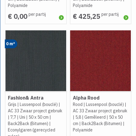
Polyamide
Polyamide
per partij
per partij
€ 0,00
€ 425,25
0 m²
Fashion& Antra
Alpha Rood
Grijs
|
Lussenpool (bouclé)
|
Rood
|
Lussenpool (bouclé)
|
AC 33 Zwaar project gebruik
AC 33 Zwaar project gebruik
|
7,7
|
Uni
|
50 x 50 cm
|
|
5,8
|
Gemêleerd
|
50 x 50
Back2Back (Bitumen)
|
cm
|
Back2Back (Bitumen)
|
Econylgaren (gerecycled
Polyamide