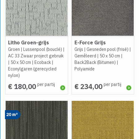
Litho Groen-grijs
E-Force Grijs
Groen
|
Lussenpool (bouclé)
|
Grijs
|
Gesneden pool (frisé)
|
AC 33 Zwaar project gebruik
Gemêleerd
|
50 x 50 cm
|
|
50 x 50 cm
|
Ecoback
|
Back2Back (Bitumen)
|
Econylgaren (gerecycled
Polyamide
nylon)
per partij
per partij
€ 180,00
€ 234,00
20 m²