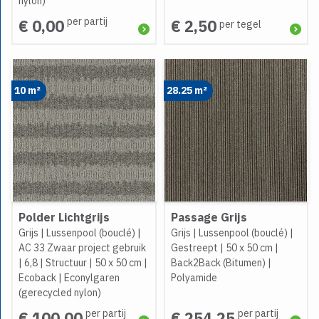
nylon)
per partij
€ 0,00
€ 2,50
per tegel
10 m²
28.25 m²
Polder Lichtgrijs
Passage Grijs
Grijs
|
Lussenpool (bouclé)
|
Grijs
|
Lussenpool (bouclé)
|
AC 33 Zwaar project gebruik
Gestreept
|
50 x 50 cm
|
|
6,8
|
Structuur
|
50 x 50 cm
|
Back2Back (Bitumen)
|
Ecoback
|
Econylgaren
Polyamide
(gerecycled nylon)
per partij
per partij
€ 100,00
€ 254,25