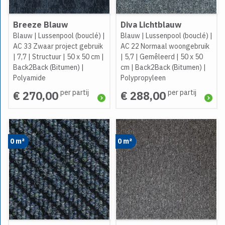
Breeze Blauw
Diva Lichtblauw
Blauw
|
Lussenpool (bouclé)
|
Blauw
|
Lussenpool (bouclé)
|
AC 33 Zwaar project gebruik
AC 22 Normaal woongebruik
|
7,7
|
Structuur
|
50 x 50 cm
|
|
5,7
|
Gemêleerd
|
50 x 50
Back2Back (Bitumen)
|
cm
|
Back2Back (Bitumen)
|
Polyamide
Polypropyleen
per partij
per partij
€ 270,00
€ 288,00
0 m²
0 m²