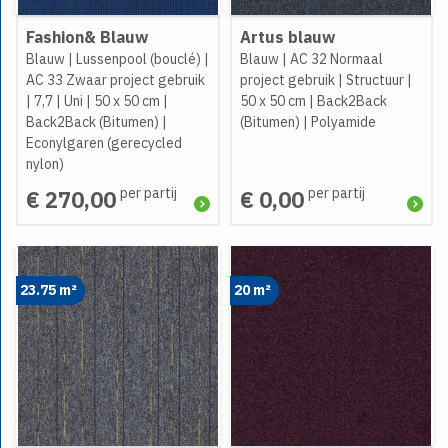
Fashion& Blauw
Artus blauw
Blauw
|
Lussenpool (bouclé)
|
Blauw
|
AC 32 Normaal
AC 33 Zwaar project gebruik
project gebruik
|
Structuur
|
|
7,7
|
Uni
|
50 x 50 cm
|
50 x 50 cm
|
Back2Back
Back2Back (Bitumen)
|
(Bitumen)
|
Polyamide
Econylgaren (gerecycled
nylon)
per partij
per partij
€ 270,00
€ 0,00
23.75 m²
20 m²