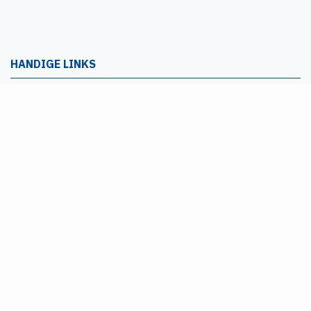
HANDIGE LINKS
Account
Leginstructies
Over ons
FAQ
voorwaarden
Levering/Retouren
privacy
disclaimer
Retourbeleid
FOLLOW US