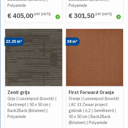
Polyamide
Polyamide
per partij
per partij
€ 405,00
€ 301,50
23.25 m²
38 m²
Zenit grijs
First Forward Oranje
Grijs
|
Lussenpool (bouclé)
|
Oranje
|
Lussenpool (bouclé)
Gestreept
|
50 x 50 cm
|
|
AC 33 Zwaar project
Back2Back (Bitumen)
|
gebruik
|
6,2
|
Gemêleerd
|
Polyamide
50 x 50 cm
|
Back2Back
(Bitumen)
|
Polyamide