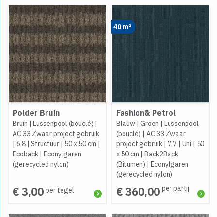
40 m²
Polder Bruin
Fashion& Petrol
Bruin
|
Lussenpool (bouclé)
|
Blauw
|
Groen
|
Lussenpool
AC 33 Zwaar project gebruik
(bouclé)
|
AC 33 Zwaar
|
6,8
|
Structuur
|
50 x 50 cm
|
project gebruik
|
7,7
|
Uni
|
50
Ecoback
|
Econylgaren
x 50 cm
|
Back2Back
(gerecycled nylon)
(Bitumen)
|
Econylgaren
(gerecycled nylon)
per partij
€ 3,00
€ 360,00
per tegel