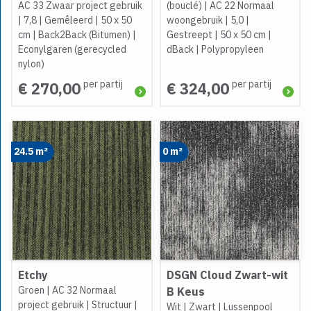
AC 33 Zwaar project gebruik
(bouclé)
|
AC 22 Normaal
|
7,8
|
Gemêleerd
|
50 x 50
woongebruik
|
5,0
|
cm
|
Back2Back (Bitumen)
|
Gestreept
|
50 x 50 cm
|
Econylgaren (gerecycled
dBack
|
Polypropyleen
nylon)
per partij
per partij
€ 270,00
€ 324,00
24.5 m²
0 m²
Etchy
DSGN Cloud Zwart-wit
Groen
|
AC 32 Normaal
B Keus
project gebruik
|
Structuur
|
Wit
|
Zwart
|
Lussenpool