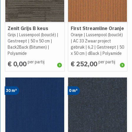
Zenit Grijs B keus
First Streamline Oranje
Grijs
|
Lussenpool (bouclé)
|
Oranje
|
Lussenpool (bouclé)
Gestreept
|
50 x 50 cm
|
|
AC 33 Zwaar project
Back2Back (Bitumen)
|
gebruik
|
6,2
|
Gestreept
|
50
Polyamide
x 50 cm
|
dBack
|
Polyamide
per partij
per partij
€ 0,00
€ 252,00
30 m²
0 m²