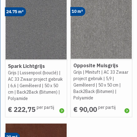
10 m²
24.75 m²
Opposite Muisgrijs
Spark Lichtgrijs
Grijs
|
Minituft
|
AC 33 Zwaar
Grijs
|
Lussenpool (bouclé)
|
project gebruik
|
5,9
|
AC 33 Zwaar project gebruik
Gemêleerd
|
50 x 50 cm
|
|
6,6
|
Gemêleerd
|
50 x 50
Back2Back (Bitumen)
|
cm
|
Back2Back (Bitumen)
|
Polyamide
Polyamide
per partij
per partij
€ 222,75
€ 90,00
20 m²