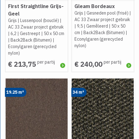
First Straightline Grijs-
Gleam Bordeaux
Grijs
|
Gesneden pool (frisé)
|
Geel
AC 33 Zwaar project gebruik
Grijs
|
Lussenpool (bouclé)
|
|
9,5
|
Gemêleerd
|
50 x 50
AC 33 Zwaar project gebruik
cm
|
Back2Back (Bitumen)
|
|
6,2
|
Gestreept
|
50 x 50 cm
Econylgaren (gerecycled
|
Back2Back (Bitumen)
|
nylon)
Econylgaren (gerecycled
nylon)
per partij
per partij
€ 213,75
€ 240,00
19.25 m²
34 m²