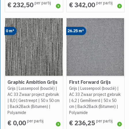
per partij
per partij
€ 232,50
€ 342,00
0 m²
26.25 m²
Graphic Ambition Grijs
First Forward Grijs
Grijs
|
Lussenpool (bouclé)
|
Grijs
|
Lussenpool (bouclé)
|
AC 33 Zwaar project gebruik
AC 33 Zwaar project gebruik
|
8,0
|
Gestreept
|
50 x 50 cm
|
6,2
|
Gemêleerd
|
50 x 50
|
Back2Back (Bitumen)
|
cm
|
Back2Back (Bitumen)
|
Polyamide
Polyamide
per partij
per partij
€ 0,00
€ 236,25