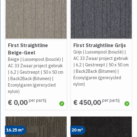
First Straightline
First Straightline Grijs
Grijs
|
Lussenpool (bouclé)
|
Beige-Geel
AC 33 Zwaar project gebruik
Beige
|
Lussenpool (bouclé)
|
|
6,2
|
Gestreept
|
50 x 50 cm
AC 33 Zwaar project gebruik
|
Back2Back (Bitumen)
|
|
6,2
|
Gestreept
|
50 x 50 cm
Econylgaren (gerecycled
|
Back2Back (Bitumen)
|
nylon)
Econylgaren (gerecycled
nylon)
per partij
per partij
€ 0,00
€ 450,00
16.25 m²
20 m²