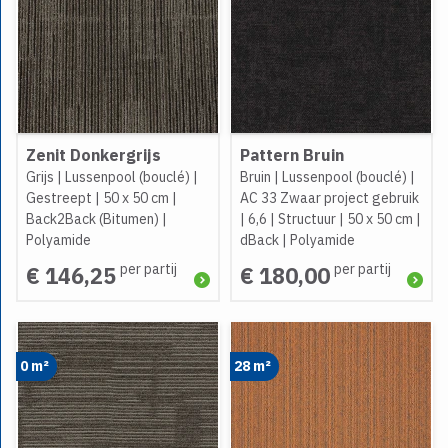
Zenit Donkergrijs
Pattern Bruin
Grijs
|
Lussenpool (bouclé)
|
Bruin
|
Lussenpool (bouclé)
|
Gestreept
|
50 x 50 cm
|
AC 33 Zwaar project gebruik
Back2Back (Bitumen)
|
|
6,6
|
Structuur
|
50 x 50 cm
|
Polyamide
dBack
|
Polyamide
per partij
per partij
€ 146,25
€ 180,00
0 m²
28 m²