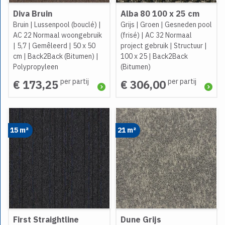
Diva Bruin
Alba 80 100 x 25 cm
Bruin
|
Lussenpool (bouclé)
|
Grijs
|
Groen
|
Gesneden pool
AC 22 Normaal woongebruik
(frisé)
|
AC 32 Normaal
|
5,7
|
Gemêleerd
|
50 x 50
project gebruik
|
Structuur
|
cm
|
Back2Back (Bitumen)
|
100 x 25
|
Back2Back
Polypropyleen
(Bitumen)
per partij
per partij
€ 173,25
€ 306,00
15 m²
21 m²
First Straightline
Dune Grijs