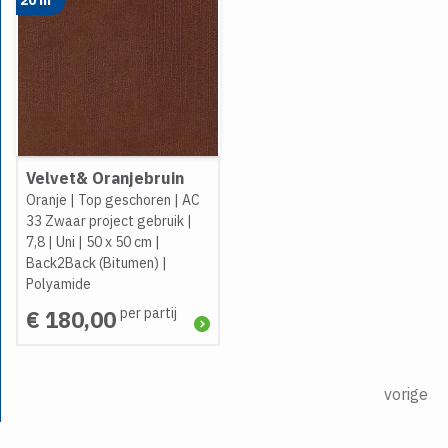
Velvet& Oranjebruin
Oranje
|
Top geschoren
|
AC
33 Zwaar project gebruik
|
7,8
|
Uni
|
50 x 50 cm
|
Back2Back (Bitumen)
|
Polyamide
per partij
€ 180,00
vorige