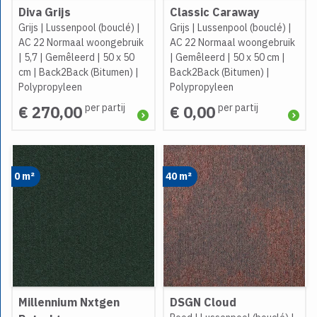
Diva Grijs
Classic Caraway
Grijs
|
Lussenpool (bouclé)
|
Grijs
|
Lussenpool (bouclé)
|
AC 22 Normaal woongebruik
AC 22 Normaal woongebruik
|
5,7
|
Gemêleerd
|
50 x 50
|
Gemêleerd
|
50 x 50 cm
|
cm
|
Back2Back (Bitumen)
|
Back2Back (Bitumen)
|
Polypropyleen
Polypropyleen
per partij
per partij
€ 270,00
€ 0,00
0 m²
40 m²
Millennium Nxtgen
DSGN Cloud