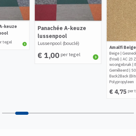
A-keuze
Panachée A-keuze
pool
lussenpool
r tegel
Lussenpool (bouclé)
Amalfi Beige
€ 1,00
Beige
|
Gesned
per tegel
(frisé)
|
AC 23 
woongebruik
|
Gemêleerd
|
50
Back2Back (Bit
Polypropyleen
€ 4,75
per 