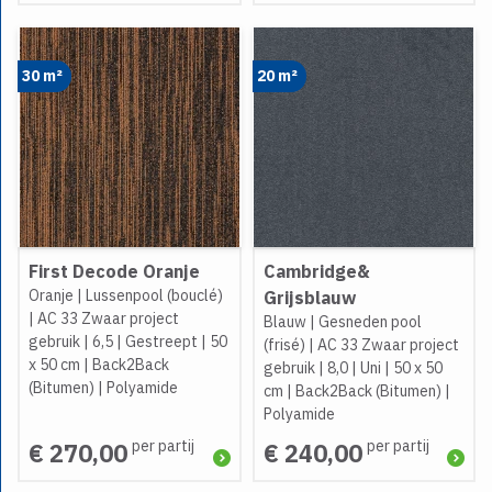
30 m²
20 m²
First Decode Oranje
Cambridge&
Oranje
|
Lussenpool (bouclé)
Grijsblauw
|
AC 33 Zwaar project
Blauw
|
Gesneden pool
gebruik
|
6,5
|
Gestreept
|
50
(frisé)
|
AC 33 Zwaar project
x 50 cm
|
Back2Back
gebruik
|
8,0
|
Uni
|
50 x 50
(Bitumen)
|
Polyamide
cm
|
Back2Back (Bitumen)
|
Polyamide
per partij
per partij
€ 270,00
€ 240,00