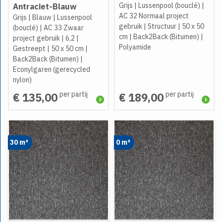
Grijs
|
Lussenpool (bouclé)
|
Antraciet-Blauw
AC 32 Normaal project
Grijs
|
Blauw
|
Lussenpool
gebruik
|
Structuur
|
50 x 50
(bouclé)
|
AC 33 Zwaar
cm
|
Back2Back (Bitumen)
|
project gebruik
|
6,2
|
Polyamide
Gestreept
|
50 x 50 cm
|
Back2Back (Bitumen)
|
Econylgaren (gerecycled
nylon)
per partij
per partij
€ 135,00
€ 189,00
30 m²
0 m²