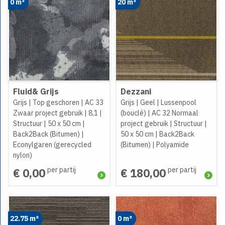
0 m²
20 m²
Fluid& Grijs
Dezzani
Grijs
|
Top geschoren
|
AC 33
Grijs
|
Geel
|
Lussenpool
Zwaar project gebruik
|
8,1
|
(bouclé)
|
AC 32 Normaal
Structuur
|
50 x 50 cm
|
project gebruik
|
Structuur
|
Back2Back (Bitumen)
|
50 x 50 cm
|
Back2Back
Econylgaren (gerecycled
(Bitumen)
|
Polyamide
nylon)
per partij
per partij
€ 0,00
€ 180,00
22.75 m²
0 m²