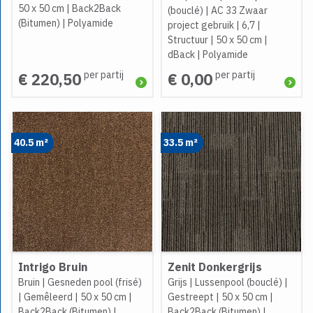
50 x 50 cm
|
Back2Back
(bouclé)
|
AC 33 Zwaar
(Bitumen)
|
Polyamide
project gebruik
|
6,7
|
Structuur
|
50 x 50 cm
|
dBack
|
Polyamide
per partij
per partij
€ 220,50
€ 0,00
40.5 m²
33.5 m²
Intrigo Bruin
Zenit Donkergrijs
Bruin
|
Gesneden pool (frisé)
Grijs
|
Lussenpool (bouclé)
|
|
Gemêleerd
|
50 x 50 cm
|
Gestreept
|
50 x 50 cm
|
Back2Back (Bitumen)
|
Back2Back (Bitumen)
|