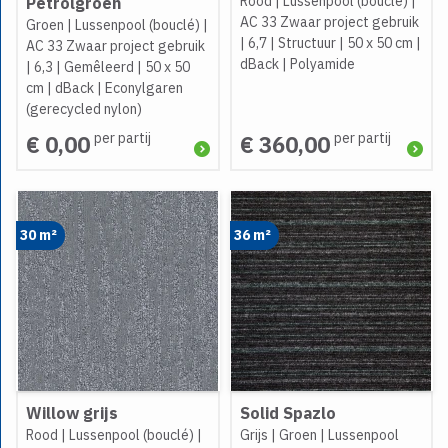
Rood
|
Lussenpool (bouclé)
|
Petrolgroen
AC 33 Zwaar project gebruik
Groen
|
Lussenpool (bouclé)
|
|
6,7
|
Structuur
|
50 x 50 cm
|
AC 33 Zwaar project gebruik
dBack
|
Polyamide
|
6,3
|
Gemêleerd
|
50 x 50
cm
|
dBack
|
Econylgaren
(gerecycled nylon)
per partij
per partij
€ 0,00
€ 360,00
30 m²
36 m²
Willow grijs
Solid Spazlo
Rood
|
Lussenpool (bouclé)
|
Grijs
|
Groen
|
Lussenpool