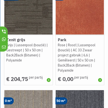
Zenit grijs
Park
Grijs
|
Lussenpool (bouclé)
|
Rose
|
Rood
|
Lussenpool
Gestreept
|
50 x 50 cm
|
(bouclé)
|
AC 33 Zwaar
Back2Back (Bitumen)
|
project gebruik
|
6,6
|
Polyamide
Gemêleerd
|
50 x 50 cm
|
Back2Back (Bitumen)
|
Polyamide
per partij
per partij
€ 204,75
€ 0,00
0 m²
50 m²