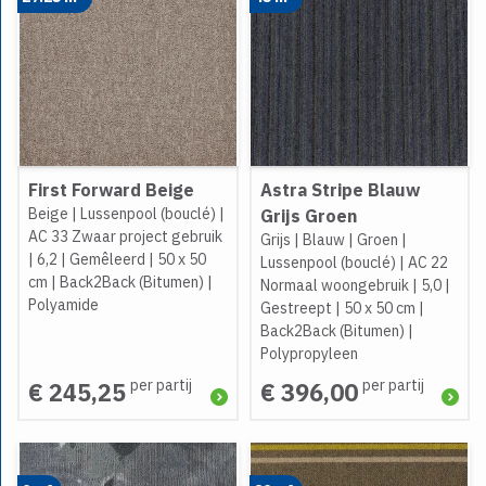
First Forward Beige
Astra Stripe Blauw
Beige
|
Lussenpool (bouclé)
|
Grijs Groen
AC 33 Zwaar project gebruik
Grijs
|
Blauw
|
Groen
|
|
6,2
|
Gemêleerd
|
50 x 50
Lussenpool (bouclé)
|
AC 22
cm
|
Back2Back (Bitumen)
|
Normaal woongebruik
|
5,0
|
Polyamide
Gestreept
|
50 x 50 cm
|
Back2Back (Bitumen)
|
Polypropyleen
per partij
per partij
€ 245,25
€ 396,00