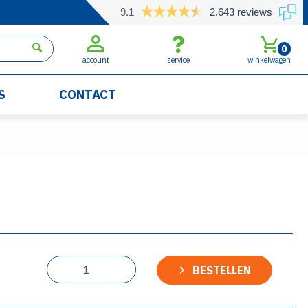
9.1
2.643 reviews
0
account
service
winkelwagen
S
CONTACT
BESTELLEN