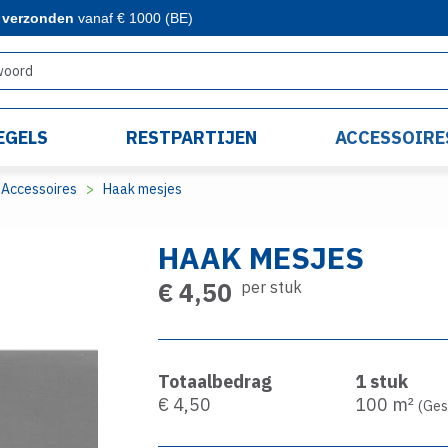
s verzonden
vanaf € 1000 (BE)
EGELS
RESTPARTIJEN
ACCESSOIRE
Accessoires
Haak mesjes
HAAK MESJES
€ 4,50
per stuk
Totaalbedrag
1
stuk
€ 4,50
100
m²
(Ges