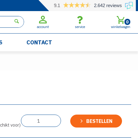
9.1
2.642 reviews
0
account
service
winkelwagen
S
CONTACT
BESTELLEN
chikt voor)