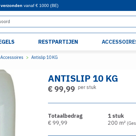
s verzonden
vanaf € 1000 (BE)
EGELS
RESTPARTIJEN
ACCESSOIRE
Accessoires
Antislip 10 KG
ANTISLIP 10 KG
€ 99,99
per stuk
Totaalbedrag
1
stuk
€ 99,99
200
m²
(Ges