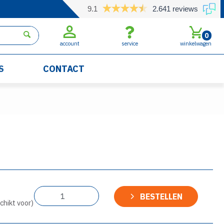
9.1
2.641 reviews
0
account
service
winkelwagen
S
CONTACT
BESTELLEN
chikt voor)